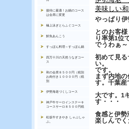
美味しい和
接待に最適！お鍋のコース
は会席に変更
やっぱり伊
極上泳ぎとらふぐコース
とのお客様
鮮魚あんこう
り率第1位
でうわぁ～
すっぽん料理～すっぽん鍋
初めて見る
四万十川の天然うなぎコー
ス
い。
です。
和の会席８５００円（税別
まず内地の
お肉付き１００００円（税
す。千葉産
別
伊勢海老づくしコース
大です。1
す・・・
神戸牛サーロインステーキ
コースサーロ８５００円税
食感と伊勢
松坂牛すきやき しゃぶしゃ
楽しんでく
ぶ。