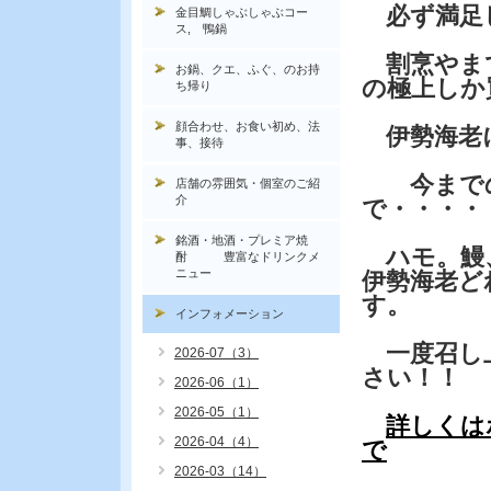
必ず満足
金目鯛しゃぶしゃぶコー
ス, 鴨鍋
割烹やま
お鍋、クエ、ふぐ、のお持
の極上しか
ち帰り
顔合わせ、お食い初め、法
伊勢海老
事、接待
今までの
店舗の雰囲気・個室のご紹
介
で・・・・
銘酒・地酒・プレミア焼
ハモ。鰻
酎 豊富なドリンクメ
ニュー
伊勢海老ど
す。
インフォメーション
一度召し
2026-07（3）
さい！！
2026-06（1）
2026-05（1）
詳しくは
2026-04（4）
で
2026-03（14）