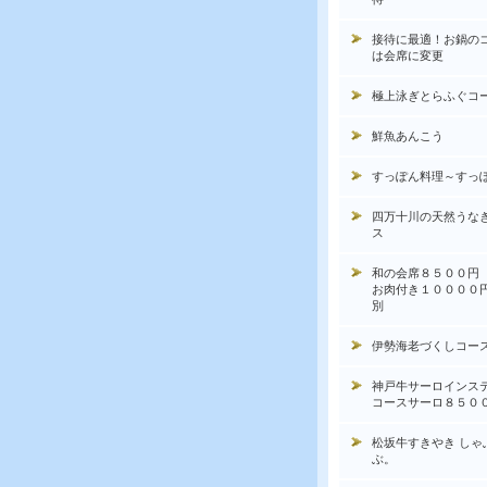
接待に最適！お鍋の
は会席に変更
極上泳ぎとらふぐコ
鮮魚あんこう
すっぽん料理～すっ
四万十川の天然うな
ス
和の会席８５００円
お肉付き１００００
別
伊勢海老づくしコー
神戸牛サーロインス
コースサーロ８５０
松坂牛すきやき しゃ
ぶ。