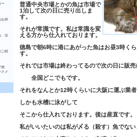
普通中央市場とかの魚は市場で
コー
1泊して次の日に売り出しま
す。
のお持
それが常識です。私は常識を変
える方から仕入れております。
め、法
徳島で朝6時に港にあがった魚はお昼3時く
のご紹
す。
それでは市場は終わってるので次の日に販売
ア焼
クメ
全国どこでもです。
それをなんとか12時くらいに大阪に運ぶ業
しかも水槽に泳がして
そこから仕入れております。後は産直です。
私がいいたいのは私が〆る（殺す）魚でない