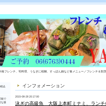
本格フレンチ、筍料理、うなぎに桜鯛、すっぽん鍋など春メニュー／フレンチ＆割
インフォメーション
0税込
2015-08-28 20:17:00
可能で
切な接
泳ぎの高級魚 大阪上本町ミナミ、ランチ