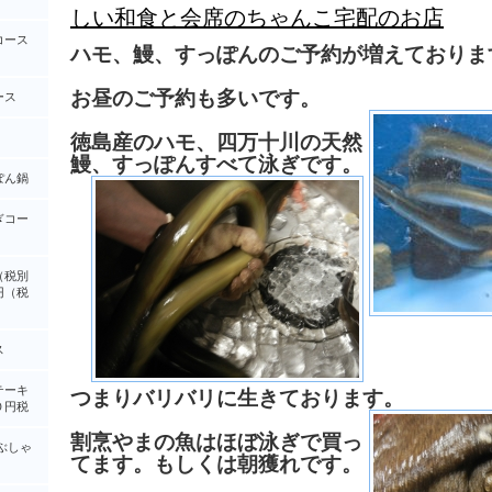
しい和食と会席のちゃんこ宅配のお店
コース
ハモ、鰻、すっぽんのご予約が増えておりま
お昼のご予約も多いです。
ース
徳島産のハモ、四万十川の天然
鰻、すっぽんすべて泳ぎです。
ぽん鍋
ぎコー
（税別
円（税
ス
テーキ
つまりバリバリに生きております。
０円税
割烹やまの魚はほぼ泳ぎで買っ
ぶしゃ
てます。もしくは朝獲れです。