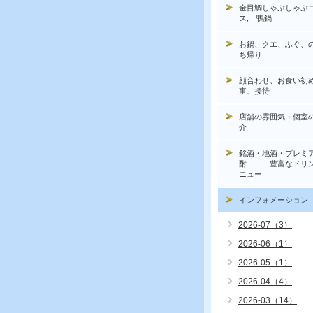
金目鯛しゃぶしゃぶ
ス, 鴨鍋
お鍋、クエ、ふぐ、
ち帰り
顔合わせ、お食い初
事、接待
店舗の雰囲気・個室
介
銘酒・地酒・プレミ
酎 豊富なドリン
ニュー
インフォメーション
2026-07（3）
2026-06（1）
2026-05（1）
2026-04（4）
2026-03（14）