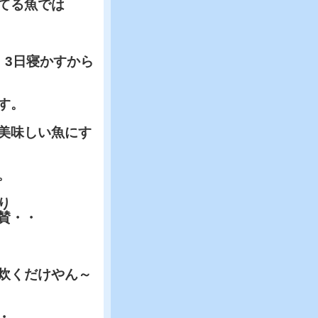
てる魚では
3日寝かすから
す。
美味しい魚にす
。
り
賛・・
炊くだけやん～
・