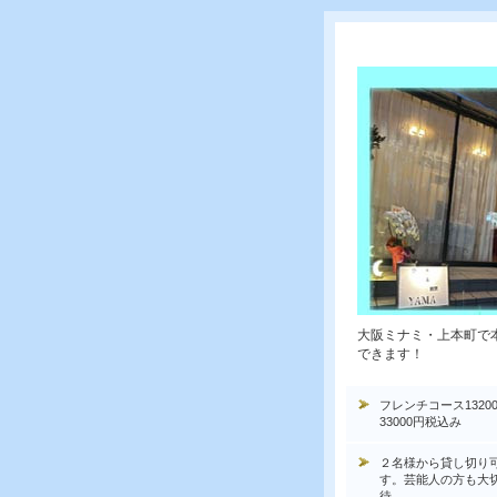
大阪ミナミ・上本町で
できます！
フレンチコース1320
33000円税込み
２名様から貸し切り
す。芸能人の方も大
待