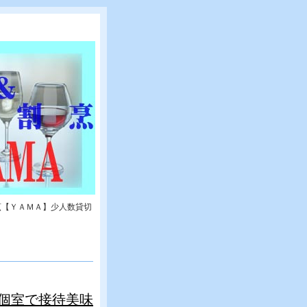
烹【ＹＡＭＡ】少人数貸切
個室で接待美味