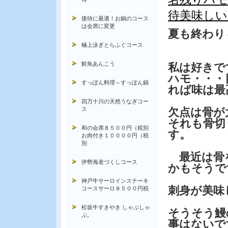
待美味しい
接待に最適！お鍋のコース
は会席に変更
夏も終わり
極上泳ぎとらふぐコース
鮮魚あんこう
私は好きで
ハモ・・・
すっぽん料理～すっぽん鍋
れば味は最
四万十川の天然うなぎコー
ス
欠点は骨が
それも骨切
和の会席８５００円（税別
す。
お肉付き１００００円（税
別
最近は骨を
伊勢海老づくしコース
かもそうで
神戸牛サーロインステーキ
刺身が美味
コースサーロ８５００円税
松坂牛すきやき しゃぶしゃ
そうそう鰻
ぶ。
事はないで