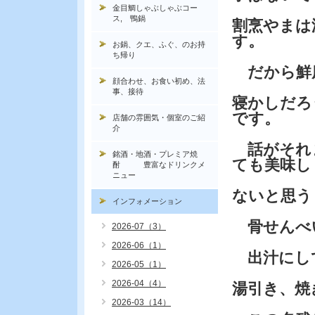
金目鯛しゃぶしゃぶコー
ス, 鴨鍋
割烹やまは
す。
お鍋、クエ、ふぐ、のお持
ち帰り
だから鮮
顔合わせ、お食い初め、法
事、接待
寝かしだろ
です。
店舗の雰囲気・個室のご紹
介
話がそれ
銘酒・地酒・プレミア焼
ても美味し
酎 豊富なドリンクメ
ニュー
ないと思う
インフォメーション
骨せんべ
2026-07（3）
2026-06（1）
出汁にし
2026-05（1）
2026-04（4）
湯引き、焼
2026-03（14）