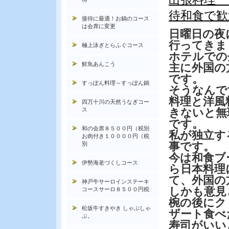
待和食で歓
接待に最適！お鍋のコース
は会席に変更
日曜日の夜
行ってきま
極上泳ぎとらふぐコース
ホテルでの
鮮魚あんこう
主に外国の
です。
すっぽん料理～すっぽん鍋
そうなんで
料理と洋風
四万十川の天然うなぎコー
ス
きないと無
です。
和の会席８５００円（税別
私が独立す
お肉付き１００００円（税
事です。
別
今は和食ブ
伊勢海老づくしコース
ら日本料理
て、外国の
神戸牛サーロインステーキ
しかも意見
コースサーロ８５００円税
椀の後にク
松坂牛すきやき しゃぶしゃ
ザート食べ
ぶ。
寿司がいい