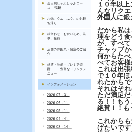
１０年以上
金目鯛しゃぶしゃぶコー
ス, 鴨鍋
んなリクエ
外国人に鍛
お鍋、クエ、ふぐ、のお持
ち帰り
だから私は
顔合わせ、お食い初め、法
理をどう食
事、接待
が、すべて
チャップか
店舗の雰囲気・個室のご紹
介
何からたべ
べてお客様
銘酒・地酒・プレミア焼
これは出張
酎 豊富なドリンクメ
ニュー
で１０年ほ
れたからで
インフォメーション
それはそれ
ただ満足だ
2026-07（3）
る！！もう
2026-06（1）
絶賛！！も
2026-05（1）
2026-04（4）
これからも
げたいです
2026-03（14）