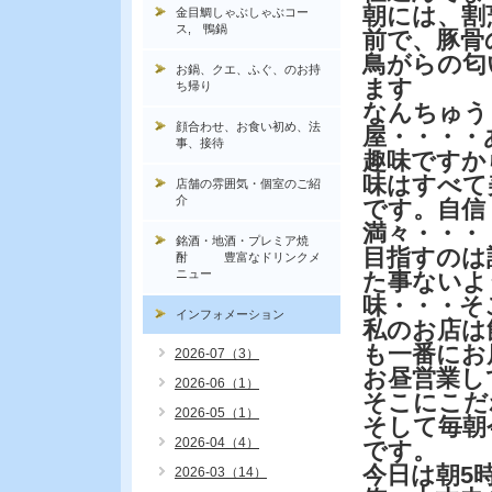
朝には、割
金目鯛しゃぶしゃぶコー
ス, 鴨鍋
前で、豚骨
鳥がらの匂
お鍋、クエ、ふぐ、のお持
ます
ち帰り
なんちゅう
顔合わせ、お食い初め、法
屋・・・・
事、接待
趣味ですか
味はすべて
店舗の雰囲気・個室のご紹
介
です。自信
満々・・・
銘酒・地酒・プレミア焼
目指すのは
酎 豊富なドリンクメ
ニュー
た事ないよ
味・・・そ
インフォメーション
私のお店は
も一番にお
2026-07（3）
お昼営業し
2026-06（1）
そこにこだ
2026-05（1）
そして毎朝
2026-04（4）
です。
今日は朝5
2026-03（14）