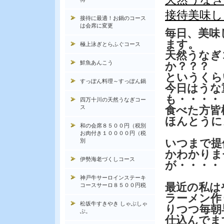
接待美味し
接待に最適！お鍋のコース
は会席に変更
毎日、美味
ます。
極上泳ぎとらふぐコース
天然うな
鮮魚あんこう
か？？？
というくら
すっぽん料理～すっぽん鍋
今日はうな
も・・・・
四万十川の天然うなぎコー
ス
食べた方皆
ほんとうに
和の会席８５００円（税別
お肉付き１００００円（税
いつまで提
別
かわかりま
伊勢海老づくしコース
が・・・・
神戸牛サーロインステーキ
最近の私は
コースサーロ８５００円税
ラーメン作
松坂牛すきやき しゃぶしゃ
りつつ毎朝
ぶ。
仕込んでま