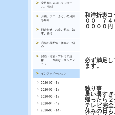
金目鯛しゃぶしゃぶコー
ス, 鴨鍋
和洋折衷コ
お鍋、クエ、ふぐ、のお持
００ ７４
ち帰り
００００円
顔合わせ、お食い初め、法
事、接待
店舗の雰囲気・個室のご紹
介
銘酒・地酒・プレミア焼
必ず満足し
酎 豊富なドリンクメ
ニュー
ます。
インフォメーション
2026-07（3）
独り事
2026-06（1）
暑い暑すぎ
2026-05（1）
帰ったら２
2026-04（4）
テレビ完全
休みの日も
2026-03（14）