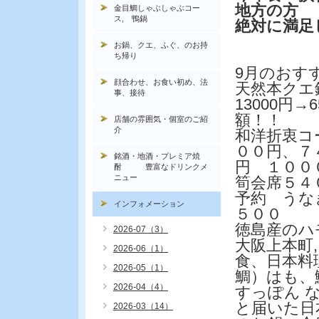
地方の方
金目鯛しゃぶしゃぶコー
ス, 鴨鍋
絶対に満足
お鍋、クエ、ふぐ、のお持
ち帰り
9月のおす
顔合わせ、お食い初め、法
天然本クエ
事、接待
13000円→
額！！
店舗の雰囲気・個室のご紹
介
和洋折衷コ
００円、７
銘酒・地酒・プレミア焼
円 １００
酎 豊富なドリンクメ
ニュー
筍会席５４
予約 うな
インフォメーション
５００
徳島産のハモ
2026-07（3）
大阪上本町
2026-06（1）
食、日本料
2026-05（1）
鯛）はも、
2026-04（4）
すっぽん 
と届いた日
2026-03（14）