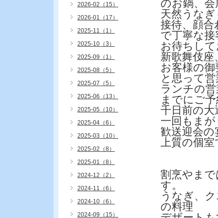
のお鍋、会
2026-02（15）
天然うなぎ
2026-01（17）
接待、顔合
2025-11（1）
で丁寧な接
お待ちして
2025-10（3）
新歌舞伎座
2025-09（1）
お客様の御
2025-08（5）
と思って営
2025-07（5）
ランチの営
2025-06（13）
までにご予
千日前の大
2025-05（10）
一回もまが
2025-04（6）
歓送迎会の
2025-03（10）
上質の個室
2025-02（8）
2025-01（8）
割烹やまで
2024-12（2）
す。
2024-11（6）
うなぎ、ク
2024-10（6）
の料理
2024-09（15）
デザートも