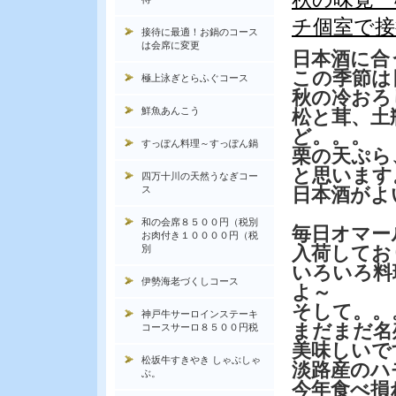
チ個室で接
接待に最適！お鍋のコース
は会席に変更
日本酒に合
この季節は
極上泳ぎとらふぐコース
秋の冷おろ
鮮魚あんこう
松と茸、土
ど。。。
すっぽん料理～すっぽん鍋
栗の天ぷら
と思います
四万十川の天然うなぎコー
ス
日本酒がよ
和の会席８５００円（税別
毎日オマー
お肉付き１００００円（税
入荷してお
別
いろいろ料
伊勢海老づくしコース
よ～
そして。。
神戸牛サーロインステーキ
まだまだ名
コースサーロ８５００円税
美味しいで
松坂牛すきやき しゃぶしゃ
淡路産のハ
ぶ。
今年食べ損