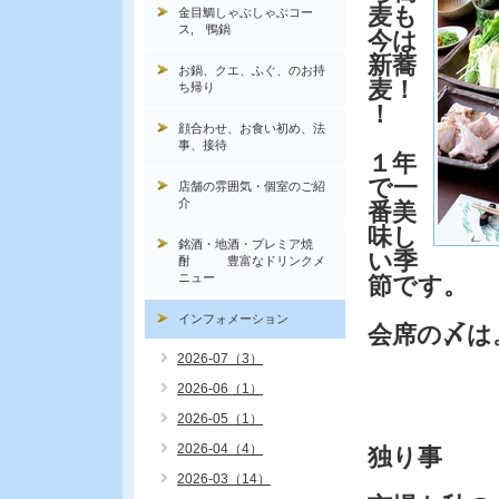
麦も
金目鯛しゃぶしゃぶコー
ス, 鴨鍋
今は
新蕎
お鍋、クエ、ふぐ、のお持
麦！
ち帰り
！
顔合わせ、お食い初め、法
事、接待
１年
で一
店舗の雰囲気・個室のご紹
介
番美
味し
銘酒・地酒・プレミア焼
い季
酎 豊富なドリンクメ
ニュー
節です。
インフォメーション
会席の〆は
2026-07（3）
2026-06（1）
2026-05（1）
2026-04（4）
独り事
2026-03（14）