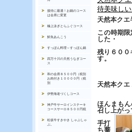
待美味しい
接待に最適！お鍋のコース
は会席に変更
天然本クエ
極上泳ぎとらふぐコース
この時期限
鮮魚あんこう
した・
すっぽん料理～すっぽん鍋
残り６００
す。
四万十川の天然うなぎコー
ス
和の会席８５００円（税別
お肉付き１００００円（税
天然本クエ
別
伊勢海老づくしコース
ほんまもん
神戸牛サーロインステーキ
召し上がっ
コースサーロ８５００円税
松坂牛すきやき しゃぶしゃ
手打
ぶ。
ち蕎