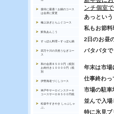
ンチ個室で
接待に最適！お鍋のコース
は会席に変更
あっという
極上泳ぎとらふぐコース
私もお節料
鮮魚あんこう
2日のお昼
すっぽん料理～すっぽん鍋
バタバタで
四万十川の天然うなぎコー
ス
和の会席８５００円（税別
年末は市場
お肉付き１００００円（税
別
仕事終わっ
伊勢海老づくしコース
市場の駐車
神戸牛サーロインステーキ
コースサーロ８５００円税
並んで入場
松坂牛すきやき しゃぶしゃ
ぶ。
特に氷見ブ