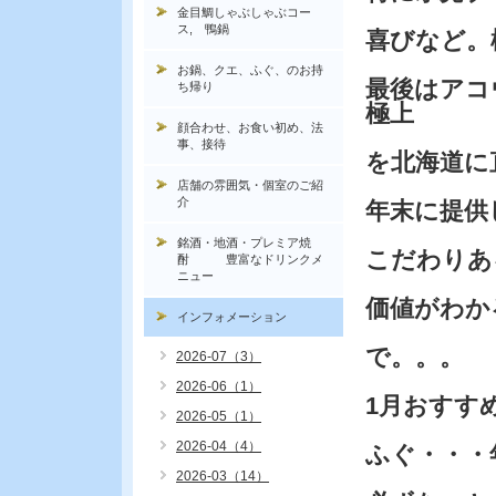
金目鯛しゃぶしゃぶコー
ス, 鴨鍋
喜びなど。
お鍋、クエ、ふぐ、のお持
最後はアコ
ち帰り
極上
顔合わせ、お食い初め、法
事、接待
を北海道に
店舗の雰囲気・個室のご紹
介
年末に提供
銘酒・地酒・プレミア焼
こだわりあ
酎 豊富なドリンクメ
ニュー
価値がわか
インフォメーション
で。。。
2026-07（3）
2026-06（1）
1月おすす
2026-05（1）
2026-04（4）
ふぐ・・・
2026-03（14）