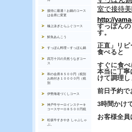
室で接待美
接待に最適！お鍋のコース
は会席に変更
http://yam
すっぽんの
極上泳ぎとらふぐコース
す。
鮮魚あんこう
正直」リピ
すっぽん料理～すっぽん鍋
食べると
四万十川の天然うなぎコー
ス
すぐに食べ
本当に丁寧
和の会席８５００円（税別
けて調理し
お肉付き１００００円（税
別
前日予約で
伊勢海老づくしコース
3時間かけ
神戸牛サーロインステーキ
コースサーロ８５００円税
お客様全員
松坂牛すきやき しゃぶしゃ
ぶ。