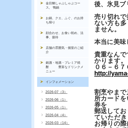
後、氷見ブ
金目鯛しゃぶしゃぶコー
ス, 鴨鍋
売り切れで
お鍋、クエ、ふぐ、のお持
ない方も多
ち帰り
ません。
顔合わせ、お食い初め、法
事、接待
本当に美味
店舗の雰囲気・個室のご紹
介
貴重なんで
かります。
銘酒・地酒・プレミア焼
０６－６７
酎 豊富なドリンクメ
ニュー
http://yam
インフォメーション
割烹やまで
2026-07（3）
所カードを
2026-06（1）
券を
2026-05（1）
郵送してお
2026-04（4）
ていただき
お帰りの際
2026-03（14）