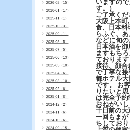
いますので
2026-02（15）
す。）
2026-01（17）
ご了承くだ
2025-11（1）
大阪上本町
食、日本料
2025-10（3）
らふぐ、あ
2025-09（1）
などに旬の
2025-08（5）
日本酒を御
2025-07（5）
ますもちろ
2025-06（13）
ております
接待、顔合
2025-05（10）
で丁寧な接
2025-04（6）
都ホテル大
2025-03（10）
です。 お
2025-02（8）
りたいと思
は完全予約
2025-01（8）
おねがいし
2024-12（2）
千日前の大
2024-11（6）
一回もまが
2024-10（6）
ちしており
2024-09（15）
上質の個室