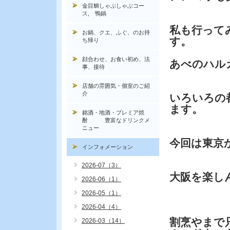
金目鯛しゃぶしゃぶコー
ス, 鴨鍋
私も行って
お鍋、クエ、ふぐ、のお持
す。
ち帰り
顔合わせ、お食い初め、法
あべのハル
事、接待
店舗の雰囲気・個室のご紹
介
いろいろの
ます。
銘酒・地酒・プレミア焼
酎 豊富なドリンクメ
ニュー
今回は東京
インフォメーション
2026-07（3）
大阪を楽し
2026-06（1）
2026-05（1）
2026-04（4）
割烹やまで
2026-03（14）