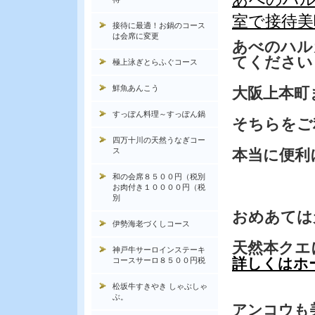
室で接待美
接待に最適！お鍋のコース
は会席に変更
あべのハル
てください
極上泳ぎとらふぐコース
鮮魚あんこう
大阪上本町
すっぽん料理～すっぽん鍋
そちらをご
四万十川の天然うなぎコー
ス
本当に便利
和の会席８５００円（税別
お肉付き１００００円（税
別
おめあては
伊勢海老づくしコース
天然本クエ
神戸牛サーロインステーキ
詳しくはホ
コースサーロ８５００円税
松坂牛すきやき しゃぶしゃ
ぶ。
アンコウも