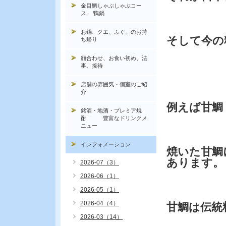
金目鯛しゃぶしゃぶコー
ス, 鴨鍋
お鍋、クエ、ふぐ、のお持
そして今の
ち帰り
顔合わせ、お食い初め、法
事、接待
店舗の雰囲気・個室のご紹
介
例えば甘鯛
銘酒・地酒・プレミア焼
酎 豊富なドリンクメ
ニュー
インフォメーション
焼いた甘鯛
あります。
2026-07（3）
2026-06（1）
2026-05（1）
2026-04（4）
甘鯛は伝統
2026-03（14）