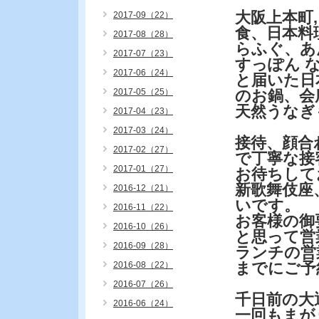
大阪上本町
2017-09（22）
食、日本料
2017-08（28）
らふぐ、あ
2017-07（23）
すっぽん 
2017-06（24）
と届いた日
2017-05（25）
のお鍋、会
天然うなぎ
2017-04（23）
2017-03（24）
接待、顔合
2017-02（27）
で丁寧な接
2017-01（27）
お待ちして
新歌舞伎座
2016-12（21）
いです。
2016-11（22）
お客様の御
2016-10（26）
と思って営
2016-09（28）
ランチの営
までにご予
2016-08（22）
2016-07（26）
千日前の大
2016-06（24）
一回もまが