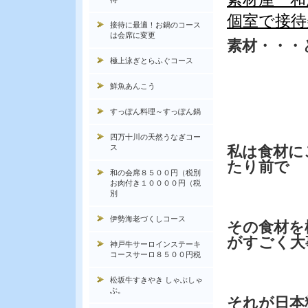
個室で接待
接待に最適！お鍋のコース
は会席に変更
素材・・・
極上泳ぎとらふぐコース
鮮魚あんこう
すっぽん料理～すっぽん鍋
四万十川の天然うなぎコー
ス
私は食材に
たり前で
和の会席８５００円（税別
お肉付き１００００円（税
別
伊勢海老づくしコース
その食材を
がすごく大
神戸牛サーロインステーキ
コースサーロ８５００円税
松坂牛すきやき しゃぶしゃ
ぶ。
それが日本