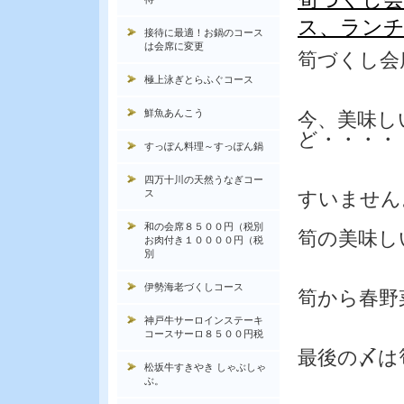
ス、ランチ
接待に最適！お鍋のコース
は会席に変更
筍づくし会
極上泳ぎとらふぐコース
鮮魚あんこう
今、美味し
ど・・・・
すっぽん料理～すっぽん鍋
四万十川の天然うなぎコー
ス
すいません
和の会席８５００円（税別
筍の美味し
お肉付き１００００円（税
別
伊勢海老づくしコース
筍から春野
神戸牛サーロインステーキ
コースサーロ８５００円税
最後の〆は
松坂牛すきやき しゃぶしゃ
ぶ。