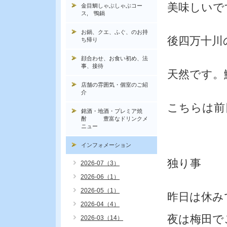
美味しいで
金目鯛しゃぶしゃぶコー
ス, 鴨鍋
お鍋、クエ、ふぐ、のお持
後四万十川
ち帰り
顔合わせ、お食い初め、法
事、接待
天然です。
店舗の雰囲気・個室のご紹
介
こちらは前
銘酒・地酒・プレミア焼
酎 豊富なドリンクメ
ニュー
インフォメーション
独り事
2026-07（3）
2026-06（1）
2026-05（1）
昨日は休み
2026-04（4）
夜は梅田で
2026-03（14）