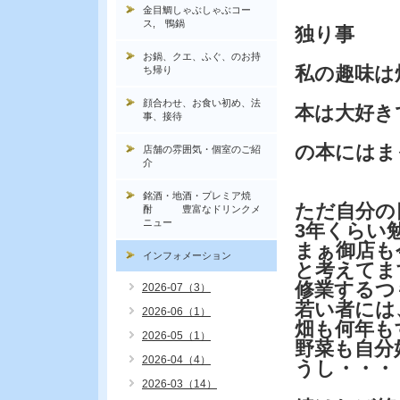
金目鯛しゃぶしゃぶコー
ス, 鴨鍋
独り事
お鍋、クエ、ふぐ、のお持
私の趣味は
ち帰り
顔合わせ、お食い初め、法
本は大好き
事、接待
の本にはま
店舗の雰囲気・個室のご紹
介
銘酒・地酒・プレミア焼
ただ自分の
酎 豊富なドリンクメ
ニュー
3年くらい
まぁ御店も
インフォメーション
と考えてま
修業するつ
2026-07（3）
若い者には
2026-06（1）
畑も何年も
2026-05（1）
野菜も自分
2026-04（4）
うし・・・
2026-03（14）