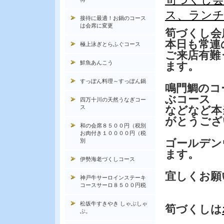
ス、ランチ
接待に最適！お鍋のコース
は会席に変更
筍づくし会
本日も常連
極上泳ぎとらふぐコース
ご来店有難
鮮魚あんこう
ます。
すっぽん料理～すっぽん鍋
鳴門鯛のコ
ぶコース
四万十川の天然うなぎコー
ス
などなど本
がとうござ
和の会席８５００円（税別
お肉付き１００００円（税
ゴールデン
別
ます。
伊勢海老づくしコース
宜しくお願
神戸牛サーロインステーキ
コースサーロ８５００円税
松坂牛すきやき しゃぶしゃ
筍づくしは
ぶ。