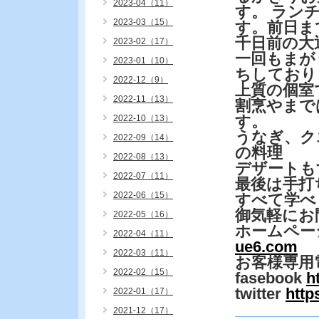
2023-04（11）
す。 ラン
2023-03（15）
す。前日ま
千日前の大
2023-02（17）
一回もまが
2023-01（10）
ちしており
2022-12（9）
上質の個室
2022-11（13）
割烹やまで
す。
2022-10（13）
うなぎ、ク
2022-09（14）
の料理
2022-08（13）
デザートも
2022-07（11）
最後は手
2022-06（15）
すべて学べ
御気軽にお
2022-05（16）
ホームペー
2022-04（11）
ue6.com
2022-03（11）
お客様専用
2022-02（15）
fasebook
h
twitter
http
2022-01（17）
2021-12（17）