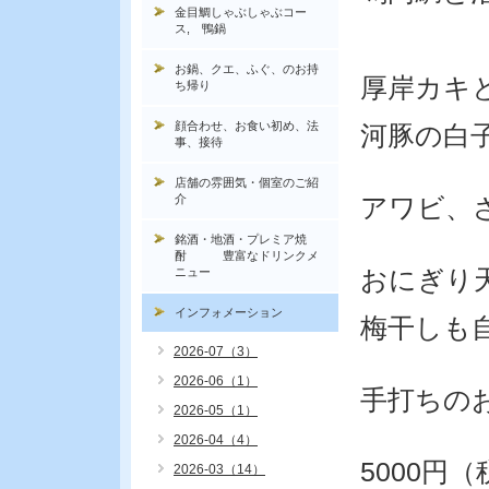
金目鯛しゃぶしゃぶコー
ス, 鴨鍋
お鍋、クエ、ふぐ、のお持
厚岸カキ
ち帰り
顔合わせ、お食い初め、法
河豚の白
事、接待
店舗の雰囲気・個室のご紹
介
アワビ、
銘酒・地酒・プレミア焼
酎 豊富なドリンクメ
ニュー
おにぎり
インフォメーション
梅干しも
2026-07（3）
2026-06（1）
手打ちの
2026-05（1）
2026-04（4）
5000円
2026-03（14）