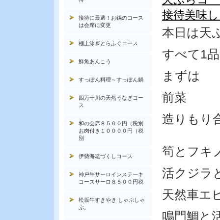
接待美味し
接待に最適！お鍋のコース
は会席に変更
本日は天
極上泳ぎとらふぐコース
すべて1
鮮魚あんこう
まずは
すっぽん料理～すっぽん鍋
前菜
四万十川の天然うなぎコー
ス
造りもり
和の会席８５００円（税別
お肉付き１００００円（税
別
筍とフキ
伊勢海老づくしコース
活クジラ
神戸牛サーロインステーキ
コースサーロ８５００円税
天然車エ
松坂牛すきやき しゃぶしゃ
ぶ。
鳴門鯛と